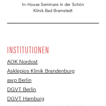
In-House Semi­na­re in der Schön
Kli­nik Bad Bramstedt
INSTI­TU­TIO­NEN
AOK Nord­ost
Askle­pi­os Kli­nik Brandenburg
awp Ber­lin
DGVT Ber­lin
DGVT Ham­burg