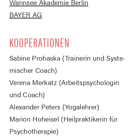
Wann­see Aka­de­mie Berlin
BAY­ER AG
KOOPE­RA­TIO­NEN
Sabi­ne Pro­has­ka (Trai­ne­rin und Sys­te­
mi­scher Coach)
Vere­na Mer­katz (Arbeits­psy­cho­lo­gin
und Coach)
Alex­an­der Peters (Yoga­leh­rer)
Mari­on Hoh­ei­sel (Heil­prak­ti­ke­rin für
Psychotherapie)