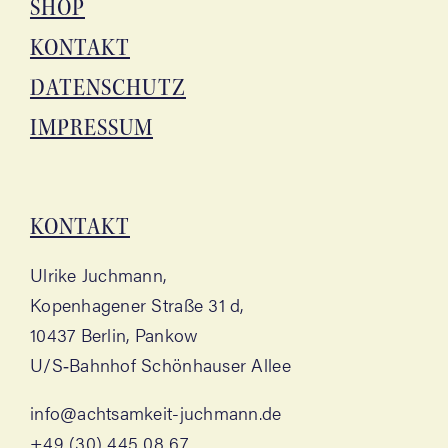
SHOP
KON­TAKT
DATEN­SCHUTZ
IMPRES­SUM
KON­TAKT
Ulri­ke Juchmann,
Kopen­ha­ge­ner Stra­ße 31 d,
10437 Ber­lin, Pankow
U/S‑Bahnhof Schön­hau­ser Allee
info@achtsamkeit-juchmann.de
+49 (30) 445 08 67