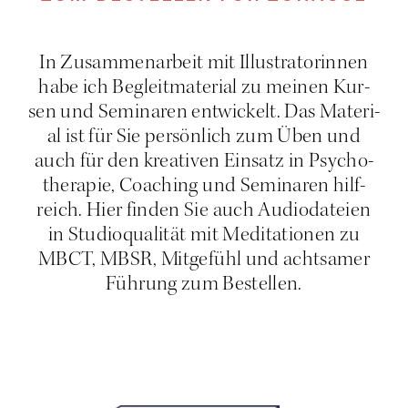
In Zusam­men­ar­beit mit Illus­tra­to­rin­nen
habe ich Begleit­ma­te­ri­al zu mei­nen Kur­
sen und Semi­na­ren ent­wi­ckelt. Das Mate­ri­
al ist für Sie per­sön­lich zum Üben und
auch für den krea­ti­ven Ein­satz in Psy­cho­
the­ra­pie, Coa­ching und Semi­na­ren hilf­
reich. Hier fin­den Sie auch Audio­da­tei­en
in Stu­dio­qua­li­tät mit Medi­ta­tio­nen zu
MBCT, MBSR, Mit­ge­fühl und acht­sa­mer
Füh­rung zum Bestellen.