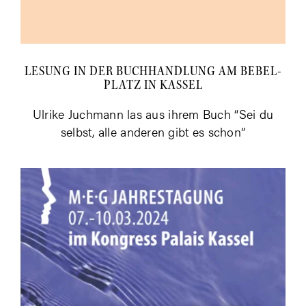
LESUNG IN DER BUCH­HAND­LUNG AM BEBEL­
PLATZ IN KASSEL
Ulri­ke Juch­mann las aus ihrem Buch “Sei du
selbst, alle ande­ren gibt es schon”