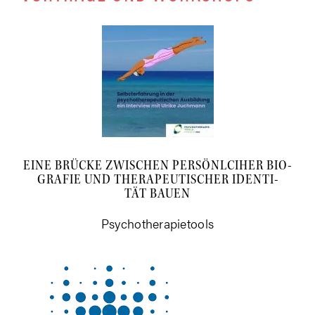
EINE BRÜ­CKE ZWI­SCHEN PER­SÖNLCI­HER BIO­
GRA­FIE UND THE­RA­PEU­TI­SCHER IDEN­TI­
TÄT BAUEN
Psy­cho­the­ra­pie­tools