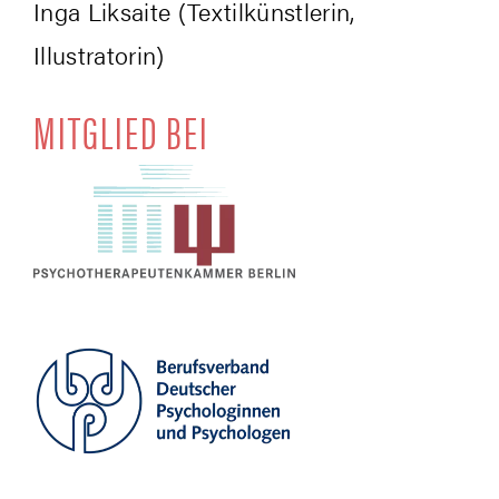
Inga Lik­sai­te (Tex­til­künst­le­rin,
Illustratorin)
MIT­GLIED BEI