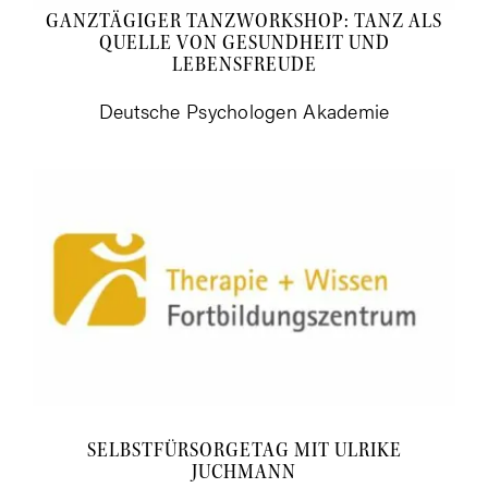
GANZ­TÄ­GI­GER TANZ­WORK­SHOP: TANZ ALS
QUEL­LE VON GESUND­HEIT UND
LEBENSFREUDE
Deut­sche Psy­cho­lo­gen Akademie
SELBST­FÜR­SOR­GE­TAG MIT ULRI­KE
JUCHMANN