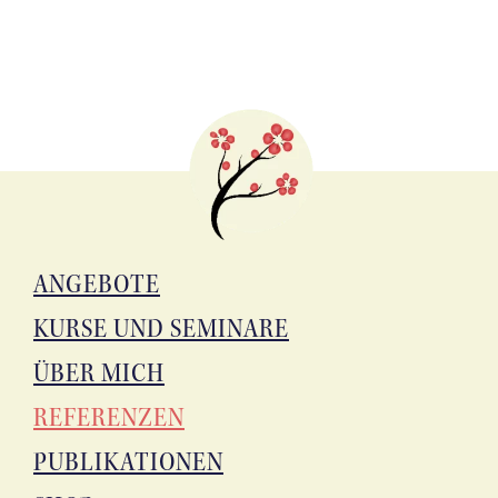
ANGE­BO­TE
KUR­SE UND SEMINARE
ÜBER MICH
REFE­REN­ZEN
PUBLI­KA­TIO­NEN