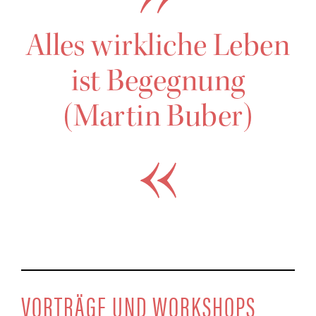
Alles wirk­li­che Leben
ist Begegnung
(Mar­tin Buber)
VOR­TRÄ­GE UND WORKSHOPS