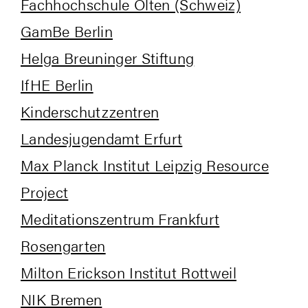
Fach­hoch­schu­le Olten (Schweiz)
Gam­Be Berlin
Hel­ga Breu­nin­ger Stiftung
IfHE Ber­lin
Kin­der­schutz­zen­tren
Lan­des­ju­gend­amt Erfurt
Max Planck Insti­tut Leip­zig Resour­ce
Project
Medi­ta­ti­ons­zen­trum Frank­furt
Rosengarten
Mil­ton Erick­son Insti­tut Rottweil
NIK Bre­men