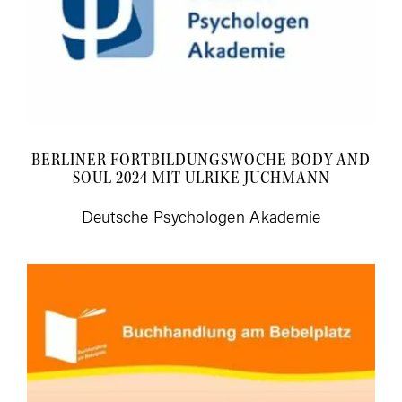
BER­LI­NER FORT­BIL­DUNGS­WO­CHE BODY AND
SOUL 2024 MIT ULRI­KE JUCHMANN
Deut­sche Psy­cho­lo­gen Akademie