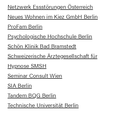
Netz­werk Ess­stö­run­gen Österreich
Neu­es Woh­nen im Kiez GmbH Berlin
Pro­Fam Berlin
Psy­cho­lo­gi­sche Hoch­schu­le Berlin
Schön Kli­nik Bad Bramstedt
Schwei­ze­ri­sche Ärz­te­ge­sell­schaft für
Hyp­no­se SMSH
Semi­nar Con­sult Wien
SIA Ber­lin
Tan­dem BQG Berlin
Tech­ni­sche Uni­ver­si­tät Berlin