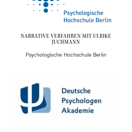
NAR­RA­TI­VE VER­FAH­REN MIT ULRI­KE
JUCHMANN
Psy­cho­lo­gi­sche Hoch­schu­le Berlin