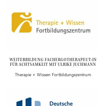
WEI­TER­BIL­DUNG FACHERGOTHERAPEUT:IN
FÜR ACHT­SAM­KEIT MIT ULRI­KE JUCHMANN
The­ra­pie + Wis­sen Fortbildungszentrum