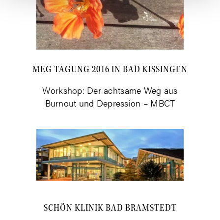
MEG TAGUNG 2016 IN BAD KISSINGEN
Work­shop: Der acht­sa­me Weg aus
Burn­out und Depres­si­on – MBCT
SCHÖN KLI­NIK BAD BRAMSTEDT