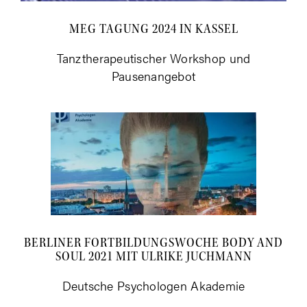
MEG TAGUNG 2024 IN KASSEL
Tanz­the­ra­peu­ti­scher Work­shop und
Pausenangebot
BER­LI­NER FORT­BIL­DUNGS­WO­CHE BODY AND
SOUL 2021 MIT ULRI­KE JUCHMANN
Deut­sche Psy­cho­lo­gen Akademie