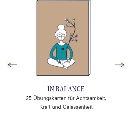
UNG
IN BALAN­CE
ateien
25 Übungs­kar­ten für Acht­sam­keit,
für
Kraft und Gelassenheit