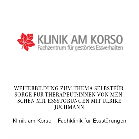
WEI­TER­BIL­DUNG ZUM THE­MA SELBST­FÜR­
SOR­GE FÜR THERAPEUT:INNEN VON MEN­
SCHEN MIT ESS­STÖ­RUN­GEN MIT ULRI­KE
JUCHMANN
Kli­nik am Kor­so – Fach­kli­nik für Essstörungen