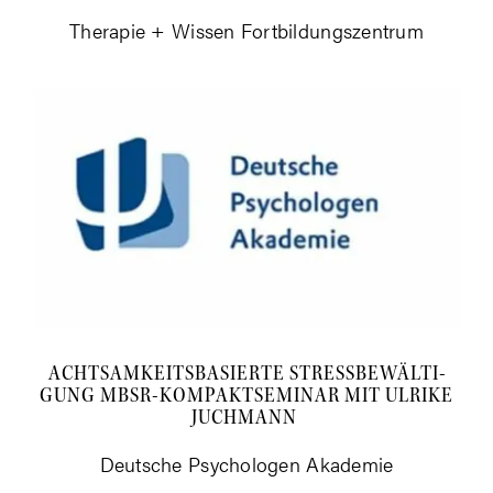
The­ra­pie + Wis­sen Fortbildungszentrum
ACHT­SAM­KEITS­BA­SIER­TE STRESS­BE­WÄL­TI­
GUNG MBSR-KOM­PAKT­SE­MI­NAR MIT ULRI­KE
JUCHMANN
Deut­sche Psy­cho­lo­gen Akademie