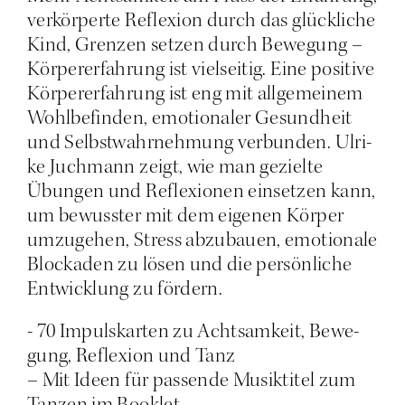
ver­kör­per­te Refle­xi­on durch das glück­li­che
Kind, Gren­zen set­zen durch Bewe­gung –
Kör­per­er­fah­rung ist viel­sei­tig. Eine posi­ti­ve
Kör­per­er­fah­rung ist eng mit all­ge­mei­nem
Wohl­be­fin­den, emo­tio­na­ler Gesund­heit
und Selbst­wahr­neh­mung ver­bun­den. Ulri­
ke Juch­mann zeigt, wie man geziel­te
Übun­gen und Refle­xio­nen ein­set­zen kann,
um bewuss­ter mit dem eige­nen Kör­per
umzu­ge­hen, Stress abzu­bau­en, emo­tio­na­le
Blo­cka­den zu lösen und die per­sön­li­che
Ent­wick­lung zu fördern.
- 70 Impuls­kar­ten zu Acht­sam­keit, Bewe­
gung, Refle­xi­on und Tanz
– Mit Ideen für pas­sen­de Musik­ti­tel zum
Tan­zen im Booklet