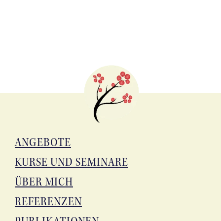
ANGE­BO­TE
KUR­SE UND SEMINARE
ÜBER MICH
REFE­REN­ZEN