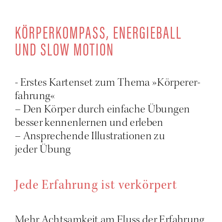
KÖR­PER­KOM­PASS, ENER­GIE­BALL
UND SLOW MOTION
- Ers­tes Kar­ten­set zum The­ma »Kör­per­er­
fah­rung«
– Den Kör­per durch ein­fa­che Übun­gen
bes­ser ken­nen­ler­nen und erleben
– Anspre­chen­de Illus­tra­tio­nen zu
jeder Übung
Jede Erfah­rung ist verkörpert
Mehr Acht­sam­keit am Fluss der Erfah­rung,