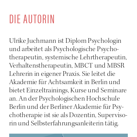
DIE AUTORIN
Ulri­ke Juch­mann ist Diplom Psy­cho­lo­gin
und arbei­tet als Psy­cho­lo­gi­sche Psy­cho­
the­ra­peu­tin, sys­te­mi­sche Lehr­the­ra­peu­tin,
Ver­hal­tens­the­ra­peu­tin, MBCT und MBSR
Leh­re­rin in eige­ner Pra­xis. Sie lei­tet die
Aka­de­mie für Acht­sam­keit in Ber­lin und
bie­tet Ein­zel­trai­nings, Kur­se und Semi­na­re
an. An der Psy­cho­lo­gi­schen Hoch­schu­le
Ber­lin und der Ber­li­ner Aka­de­mie für Psy­
cho­the­ra­pie ist sie als Dozen­tin, Super­vi­so­
rin und Selbst­er­fah­rungs­an­lei­te­rin tätig.