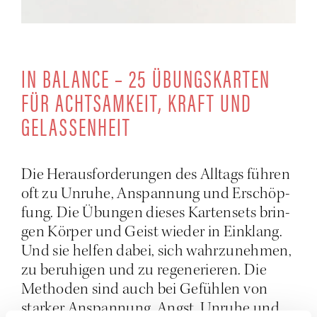
IN BALAN­CE – 25 ÜBUNGS­KAR­TEN
FÜR ACHT­SAM­KEIT, KRAFT UND
GELASSENHEIT
Die Her­aus­for­de­run­gen des All­tags füh­ren
oft zu Unru­he, Anspan­nung und Erschöp­
fung. Die Übun­gen die­ses Kar­ten­sets brin­
gen Kör­per und Geist wie­der in Ein­klang.
Und sie hel­fen dabei, sich wahr­zu­neh­men,
zu beru­hi­gen und zu rege­ne­rie­ren. Die
Metho­den sind auch bei Gefüh­len von
star­ker Anspan­nung, Angst, Unru­he und