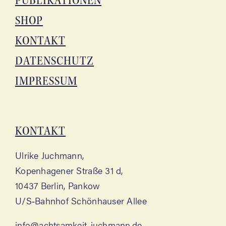
PUBLI­KA­TIO­NEN
SHOP
KON­TAKT
DATEN­SCHUTZ
IMPRES­SUM
KON­TAKT
Ulri­ke Juchmann,
Kopen­ha­ge­ner Stra­ße 31 d,
10437 Ber­lin, Pankow
U/S‑Bahnhof Schön­hau­ser Allee
info@achtsamkeit-juchmann.de