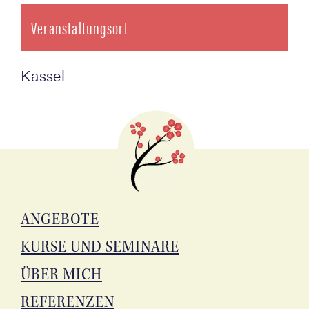
Veranstaltungsort
Kas­sel
ANGE­BO­TE
KUR­SE UND SEMINARE
ÜBER MICH
REFE­REN­ZEN