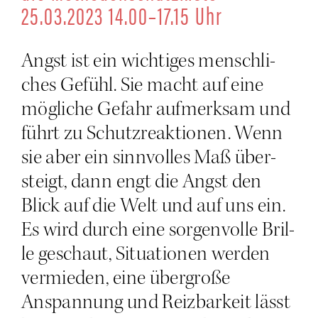
25.03.2023 14.00–17.15 Uhr
Angst ist ein wich­ti­ges mensch­li­
ches Gefühl. Sie macht auf eine
mög­li­che Gefahr auf­merk­sam und
führt zu Schutz­re­ak­tio­nen. Wenn
sie aber ein sinn­vol­les Maß über­
steigt, dann engt die Angst den
Blick auf die Welt und auf uns ein.
Es wird durch eine sor­gen­vol­le Bril­
le geschaut, Situa­tio­nen wer­den
ver­mie­den, eine über­gro­ße
Anspan­nung und Reiz­bar­keit lässt