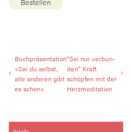
Bestellen
Buch­prä­sen­ta­ti­on
“Sei nur ver­bun­
»Sei du selbst,
den” Kraft
alle ande­ren gibt
schöp­fen mit der
es schon«
Herzmeditation
Details