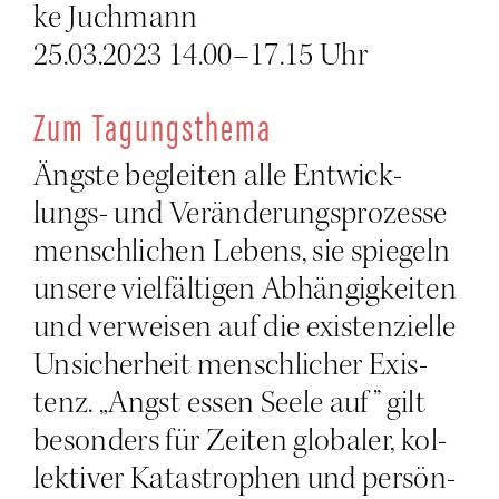
ke Juchmann
25.03.2023 14.00–17.15 Uhr
Zum Tagungs­the­ma
Ängs­te beglei­ten alle Ent­wick­
lungs- und Ver­än­de­rungs­pro­zes­se
mensch­li­chen Lebens, sie spie­geln
unse­re viel­fäl­ti­gen Abhän­gig­kei­ten
und ver­wei­sen auf die exis­ten­zi­el­le
Unsi­cher­heit mensch­li­cher Exis­
tenz. „Angst essen See­le auf” gilt
beson­ders für Zei­ten glo­ba­ler, kol­
lek­ti­ver Kata­stro­phen und per­sön­