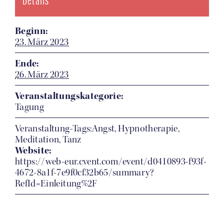
Beginn:
23. März 2023
Ende:
26. März 2023
Veranstaltungskategorie:
Tagung
Veranstaltung-Tags:Angst, Hypnotherapie,
Meditation, Tanz
Website:
https://web-eur.cvent.com/event/d0410893-f93f-
4672-8a1f-7e9f0cf32b65/summary?
RefId=Einleitung%2F