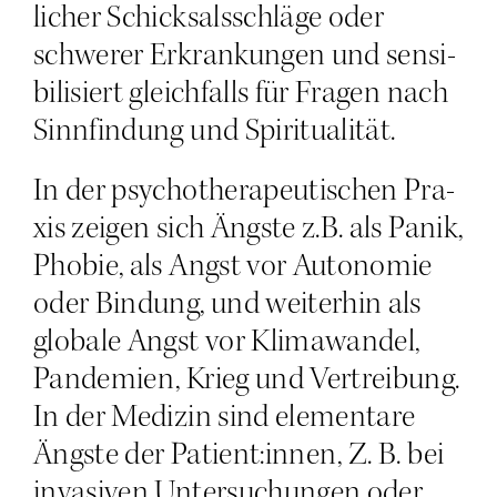
li­cher Schick­sals­schlä­ge oder
schwe­rer Erkran­kun­gen und sen­si­
bi­li­siert gleich­falls für Fra­gen nach
Sinn­fin­dung und Spiritualität.
In der psy­cho­the­ra­peu­ti­schen Pra­
xis zei­gen sich Ängs­te z.B. als Panik,
Pho­bie, als Angst vor Auto­no­mie
oder Bin­dung, und wei­ter­hin als
glo­ba­le Angst vor Kli­ma­wan­del,
Pan­de­mien, Krieg und Ver­trei­bung.
In der Medi­zin sind ele­men­ta­re
Ängs­te der Patient:innen, Z. B. bei
inva­si­ven Unter­su­chun­gen oder