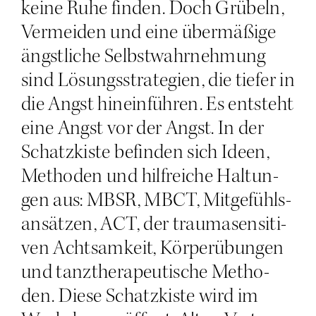
kei­ne Ruhe fin­den. Doch Grü­beln,
Ver­mei­den und eine über­mä­ßi­ge
ängst­li­che Selbst­wahr­neh­mung
sind Lösungs­stra­te­gien, die tie­fer in
die Angst hin­ein­füh­ren. Es ent­steht
eine Angst vor der Angst. In der
Schatz­kis­te befin­den sich Ideen,
Metho­den und hilf­rei­che Hal­tun­
gen aus: MBSR, MBCT, Mit­ge­fühl­s­
an­sät­zen, ACT, der trau­ma­sen­si­ti­
ven Acht­sam­keit, Kör­per­übun­gen
und tanz­the­ra­peu­ti­sche Metho­
den. Die­se Schatz­kis­te wird im