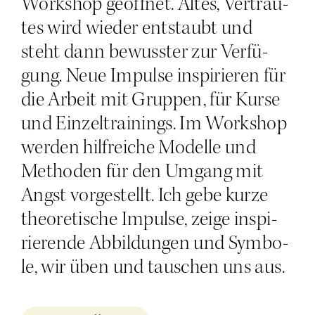
Work­shop geöff­net. Altes, Ver­trau­
tes wird wie­der ent­staubt und
steht dann bewuss­ter zur Ver­fü­
gung. Neue Impul­se inspi­rie­ren für
die Arbeit mit Grup­pen, für Kur­se
und Ein­zel­trai­nings. Im Work­shop
wer­den hilf­rei­che Model­le und
Metho­den für den Umgang mit
Angst vor­ge­stellt. Ich gebe kur­ze
theo­re­ti­sche Impul­se, zei­ge inspi­
rie­ren­de Abbil­dun­gen und Sym­bo­
le, wir üben und tau­schen uns aus.