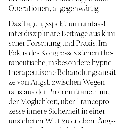
Ope­ra­tio­nen, allgegenwärtig.
Das Tagungs­spek­trum umfasst
inter­dis­zi­pli­nä­re Bei­trä­ge aus kli­ni­
scher For­schung und Pra­xis. Im
Fokus des Kon­gres­ses ste­hen the­
ra­peu­ti­sche, ins­be­son­de­re hyp­no­
the­ra­peu­ti­sche Behand­lungs­an­sät­
ze von Angst, zwi­schen Wegen
raus aus der Pro­blem­trance und
der Mög­lich­keit, über Tran­ce­pro­
zes­se inne­re Sicher­heit in einer
unsi­che­ren Welt zu erle­ben. Ängs­