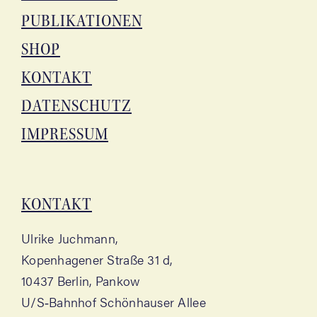
PUBLI­KA­TIO­NEN
SHOP
KON­TAKT
DATEN­SCHUTZ
IMPRES­SUM
KON­TAKT
Ulri­ke Juchmann,
Kopen­ha­ge­ner Stra­ße 31 d,
10437 Ber­lin, Pankow
U/S‑Bahnhof Schön­hau­ser Allee