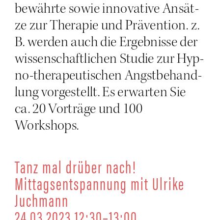
bewähr­te sowie inno­va­ti­ve Ansät­
ze zur The­ra­pie und Prä­ven­ti­on. z.
B. wer­den auch die Ergeb­nis­se der
wis­sen­schaft­li­chen Stu­die zur Hyp­
no-the­ra­peu­ti­schen Angst­be­hand­
lung vor­ge­stellt. Es erwar­ten Sie
ca. 20 Vor­trä­ge und 100
Workshops.
Tanz mal drü­ber nach!
Mit­tags­ent­span­nung mit Ulri­ke
Juchmann
24.03.2023 12:30–13:00