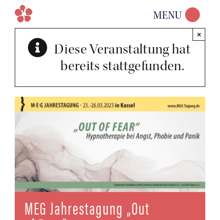
Zum
MENU
Inhalt
×
springen
Diese Veranstaltung hat
bereits stattgefunden.
MEG Jah­res­ta­gung „Out