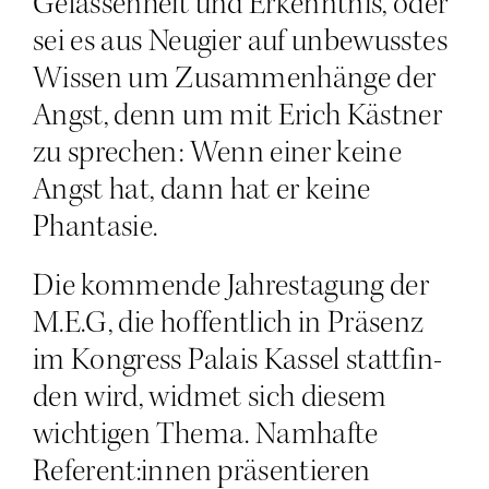
Gelas­sen­heit und Erkennt­nis, oder
sei es aus Neu­gier auf unbe­wuss­tes
Wis­sen um Zusam­men­hän­ge der
Angst, denn um mit Erich Käst­ner
zu spre­chen: Wenn einer kei­ne
Angst hat, dann hat er kei­ne
Phantasie.
Die kom­men­de Jah­res­ta­gung der
M.E.G, die hof­fent­lich in Prä­senz
im Kon­gress Palais Kas­sel statt­fin­
den wird, wid­met sich die­sem
wich­ti­gen The­ma. Nam­haf­te
Referent:innen prä­sen­tie­ren