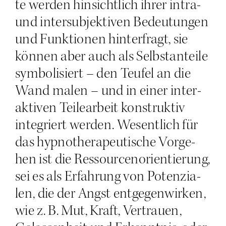
te wer­den hin­sicht­lich ihrer intra-
und inter­sub­jek­ti­ven Bedeu­tun­gen
und Funk­tio­nen hin­ter­fragt, sie
kön­nen aber auch als Selbst­an­tei­le
sym­bo­li­siert – den Teu­fel an die
Wand malen – und in einer inter­
ak­ti­ven Tei­le­ar­beit kon­struk­tiv
inte­griert wer­den. Wesent­lich für
das hyp­no­the­ra­peu­ti­sche Vor­ge­
hen ist die Res­sour­cen­ori­en­tie­rung,
sei es als Erfah­rung von Poten­zia­
len, die der Angst ent­ge­gen­wir­ken,
wie z. B. Mut, Kraft, Ver­trau­en,