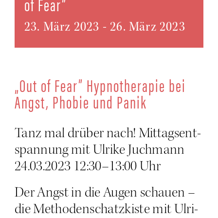
of Fear”
23. März 2023
-
26. März 2023
„Out of Fear” Hyp­no­the­ra­pie bei
Angst, Pho­bie und Panik
Tanz mal drü­ber nach! Mit­tags­ent­
span­nung mit Ulri­ke Juchmann
24.03.2023 12:30–13:00 Uhr
Der Angst in die Augen schau­en –
die Metho­den­schatz­kis­te mit Ulri­