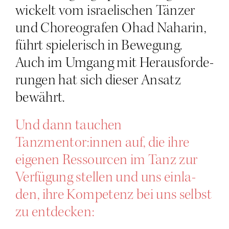
wi­ckelt vom israe­li­schen Tän­zer
und Cho­reo­gra­fen Ohad Naha­rin,
führt spie­le­risch in Bewe­gung.
Auch im Umgang mit Her­aus­for­de­
run­gen hat sich die­ser Ansatz
bewährt.
Und dann tau­chen
Tanzmentor:innen auf, die ihre
eige­nen Res­sour­cen im Tanz zur
Ver­fü­gung stel­len und uns ein­la­
den, ihre Kom­pe­tenz bei uns selbst
zu entdecken: