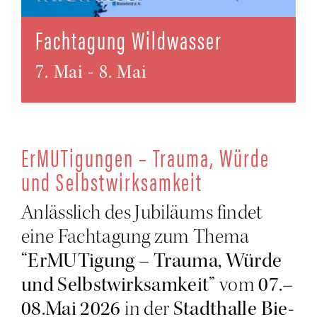
Fach­ta­gung Wildwasser
7. Mai
-
8. Mai
ErMU­Ti­gun­gen – Trau­ma, Wür­de
und Selbstwirksamkeit
Anläss­lich des Jubi­lä­ums fin­det
eine Fach­ta­gung zum The­ma
“ErMU­Ti­gung – Trau­ma, Wür­de
und Selbst­wirk­sam­keit”
vom
07.–
08.Mai 2026
in der
Stadt­hal­le Bie­