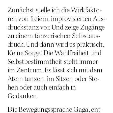
Zunächst stel­le ich die Wirk­fak­to­
ren von frei­em, impro­vi­sier­ten Aus­
drucks­tanz vor. Und zei­ge Zugän­ge
zu einem tän­ze­ri­schen Selbst­aus­
druck. Und dann wird es prak­tisch.
Kei­ne Sor­ge! Die Wahl­frei­heit und
Selbst­be­stimmt­heit steht immer
im Zen­trum. Es lässt sich mit dem
Atem tan­zen, im Sit­zen oder Ste­
hen oder auch ein­fach in
Gedanken.
Die Bewe­gungs­spra­che Gaga, ent­