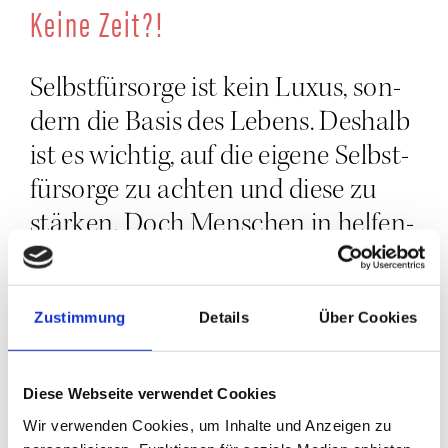
Kei­ne Zeit?!
Selbst­für­sor­ge ist kein Luxus, son­
dern die Basis des Lebens. Des­halb
ist es wich­tig, auf die eige­ne Selbst­
für­sor­ge zu ach­ten und die­se zu
stär­ken. Doch Men­schen in hel­fen­
den Beru­fen, ver­lie­ren leicht die
eige­nen Bedürf­nis­se aus dem Blick.
Sie haben gelernt, zu hel­fen, zu
Zustimmung
Details
Über Cookies
geben und ande­re zu ver­sor­gen. In
vie­len Aus­bil­dun­gen ist das The­ma
Diese Webseite verwendet Cookies
Selbst­für­sor­ge lei­der auch gar kein
Wir verwenden Cookies, um Inhalte und Anzeigen zu