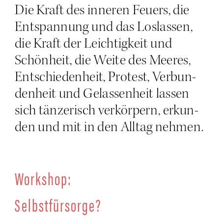
Die Kraft des inne­ren Feu­ers, die
Ent­span­nung und das Los­las­sen,
die Kraft der Leich­tig­keit und
Schön­heit, die Wei­te des Mee­res,
Ent­schie­den­heit, Pro­test, Ver­bun­
den­heit und Gelas­sen­heit las­sen
sich tän­ze­risch ver­kör­pern, erkun­
den und mit in den All­tag nehmen.
Work­shop:
Selbst­für­sor­ge?