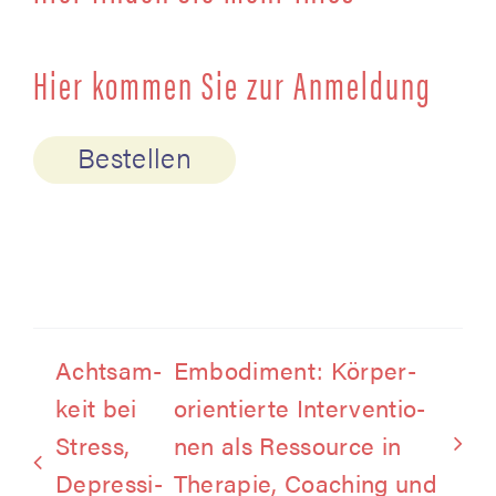
Hier kom­men Sie zur Anmeldung
Bestellen
Acht­sam­
Embo­di­ment: Kör­per­
keit bei
ori­en­tier­te Inter­ven­tio­
Stress,
nen als Res­sour­ce in
Depres­si­
The­ra­pie, Coa­ching und