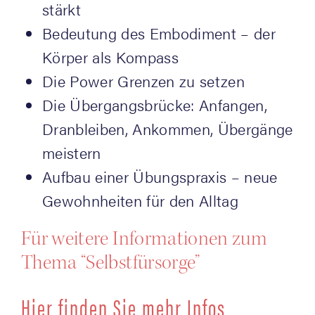
stärkt
Bedeu­tung des Embo­di­ment – der
Körper als Kompass
Die Power Gren­zen zu setzen
Die Übergangsbrücke: Anfan­gen,
Dran­blei­ben, Ankom­men, Übergänge
meistern
Auf­bau einer Übungspraxis – neue
Gewohn­hei­ten für den Alltag
Für wei­te­re Infor­ma­tio­nen zum
The­ma “Selbst­für­sor­ge”
Hier fin­den Sie mehr Infos