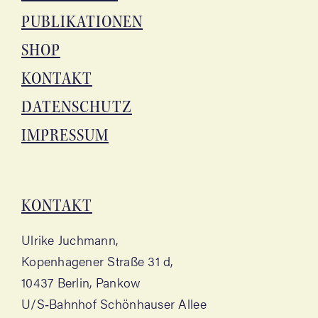
PUBLI­KA­TIO­NEN
SHOP
KON­TAKT
DATEN­SCHUTZ
IMPRES­SUM
KON­TAKT
Ulri­ke Juchmann,
Kopen­ha­ge­ner Stra­ße 31 d,
10437 Ber­lin, Pankow
U/S‑Bahnhof Schön­hau­ser Allee