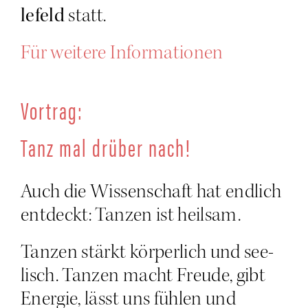
le­feld
statt.
Für wei­te­re Informationen
Vor­trag:
Tanz mal drü­ber nach!
Auch die Wis­sen­schaft hat end­lich
ent­deckt: Tan­zen ist heilsam.
Tan­zen stärkt kör­per­lich und see­
lisch. Tan­zen macht Freu­de, gibt
Ener­gie, lässt uns füh­len und