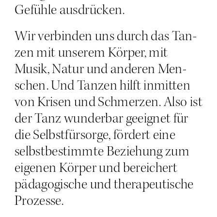
Gefüh­le ausdrücken.
Wir ver­bin­den uns durch das Tan­
zen mit unse­rem Kör­per, mit
Musik, Natur und ande­ren Men­
schen. Und Tan­zen hilft inmit­ten
von Kri­sen und Schmer­zen. Also ist
der Tanz wun­der­bar geeig­net für
die Selbst­für­sor­ge, för­dert eine
selbst­be­stimm­te Bezie­hung zum
eige­nen Kör­per und berei­chert
päd­ago­gi­sche und the­ra­peu­ti­sche
Prozesse.