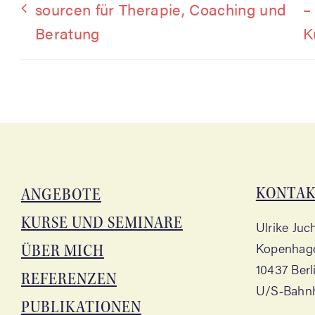
sour­cen für The­ra­pie, Coa­ching und
–
Beratung
K
KON­TA
ANGE­BO­TE
KUR­SE UND SEMINARE
Ulri­ke Ju
Kopen­ha­ge
ÜBER MICH
10437 Ber­
REFE­REN­ZEN
U/S‑Bahnho
PUBLI­KA­TIO­NEN