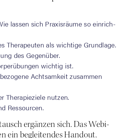
e las­sen sich Pra­xis­räu­me so ein­rich­
s The­ra­peu­ten als wich­ti­ge Grundlage.
­mung des Gegenüber.
per­übun­gen wich­tig ist.
be­zo­ge­ne Acht­sam­keit zusam­men
 The­ra­pie­zie­le nutzen.
und Ressourcen.
­tausch ergän­zen sich. Das Web­i­
l­ten ein beglei­ten­des Handout.