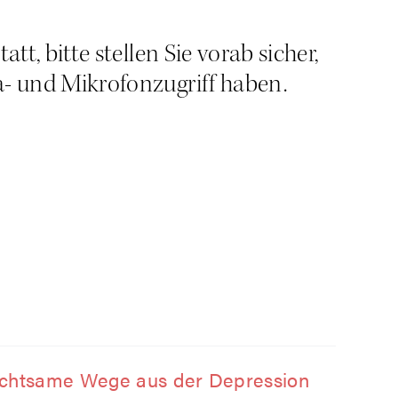
t, bit­te stel­len Sie vor­ab sicher,
 und Mikro­fon­zu­griff haben.
cht­sa­me Wege aus der Depres­si­on