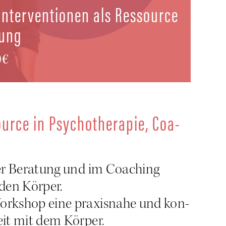
Inter­ven­tio­nen als Res­sour­ce
tung
0€
r­ce in Psy­cho­the­ra­pie, Coa­
 der Bera­tung und im Coa­ching
 den Körper.
ork­shop eine pra­xis­na­he und kon­
beit mit dem Körper.