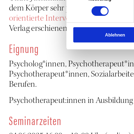
dem Kör­per sehr pra­xis­nah in ihrem
ori­en­tier­te Inter­ven­tio­nen”
beschrie­be
Ver­lag erschie­nen. Auch ver­füg­bar bei
Ablehnen
Eig­nung
Psycholog*innen, Psychotherapeut*inne
Psychotherapeut*innen, Sozialarbeiter
Berufen.
Psychotherapeut:innen in Aus­bil­dung 
Semi­nar­zei­ten