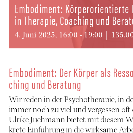
Embo­di­ment: Kör­per­ori­en­tier­te 
in The­ra­pie, Coa­ching und Bera
4. Juni 2025, 16:00
-
19:00
|
135,0
Embo­di­ment: Der Kör­per als Res­sou
ching und Beratung
Wir reden in der Psy­cho­the­ra­pie, in
immer noch zu viel und ver­ges­sen oft
Ulri­ke Juch­mann bie­tet mit die­sem W
kre­te Ein­füh­rung in die wirk­sa­me Ar