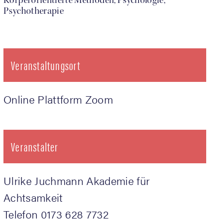
Körperorientierte Methoden, Psychologie,
Psychotherapie
Veranstaltungsort
Online Platt­form Zoom
Veranstalter
Ulri­ke Juch­mann Aka­de­mie für
Achtsamkeit
Telefon
0173 628 7732