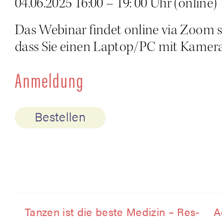
04.06.2025 16:00 – 19: 00 Uhr (online)
Das Web­i­nar fin­det online via Zoom stat
dass Sie einen Laptop/PC mit Kame­ra-
Anmel­dung
Bestellen
Tan­zen ist die bes­te Medi­zin – Res­
A