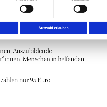
 Buch
“THE­RA­PIE-TOOLS: Kör­per­
n; ist am 16. Janu­ar 2025 im Beltz
Ama­zon
.
Auswahl erlauben
n, Aus­zu­bil­den­de
*innen, Men­schen in hel­fen­den
zah­len nur 95 Euro.