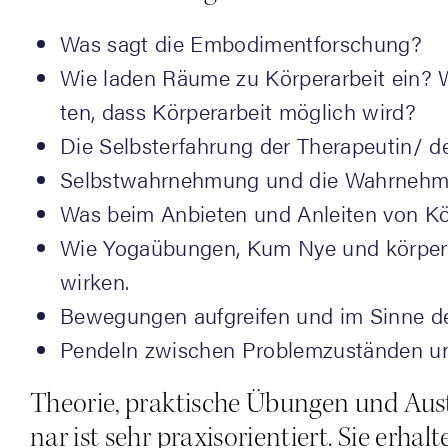
Was sagt die Embodimentforschung?
Wie laden Räu­me zu Kör­per­ar­beit ein? Wi
ten, dass Kör­per­ar­beit mög­lich wird?
Die Selbst­er­fah­rung der Therapeutin/ de
Selbst­wahr­neh­mung und die Wahr­neh
Was beim Anbie­ten und Anlei­ten von Kör­
Wie Yoga­übun­gen, Kum Nye und kör­per­
wirken.
Bewe­gun­gen auf­grei­fen und im Sin­ne der
Pen­deln zwi­schen Pro­blem­zu­stän­den 
Theo­rie, prak­ti­sche Übun­gen und Aus
nar ist sehr pra­xis­ori­en­tiert. Sie erha