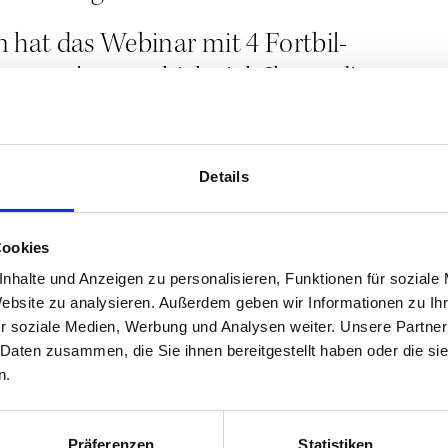
n hat das Web­i­nar mit 4 Fort­bil­
er­an­stal­tung schi­cke ich Ihnen die
Details
­lo­gi­sche Psy­cho­the­ra­peu­tin,
Cookies
tens­the­ra­peu­tin und Leh­re­rin für
nhalte und Anzeigen zu personalisieren, Funktionen für soziale
Website zu analysieren. Außerdem geben wir Informationen zu I
e­rin einer eige­nen Psy­cho­the­ra­
r soziale Medien, Werbung und Analysen weiter. Unsere Partner
­keit. Zudem lehrt sie als Dozen­tin
 Daten zusammen, die Sie ihnen bereitgestellt haben oder die s
n.
h­ri­ge, psy­cho­lo­gi­sche Arbeit mit
Präferenzen
Statistiken