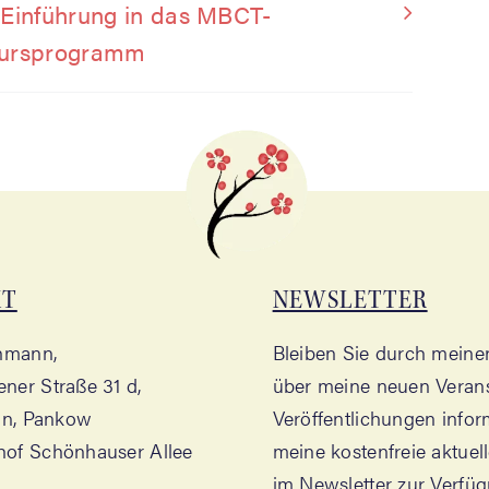
 Ein­füh­rung in das MBCT-
ursprogramm
KT
NEWS­LET­TER
chmann,
Blei­ben Sie durch mei­nen
­ner Stra­ße 31 d,
über mei­ne neu­en Ver­an­
lin, Pankow
Ver­öf­fent­li­chun­gen info
f Schön­hau­ser Allee
mei­ne kos­ten­freie aktu­el­
im News­let­ter zur Ver­fü­