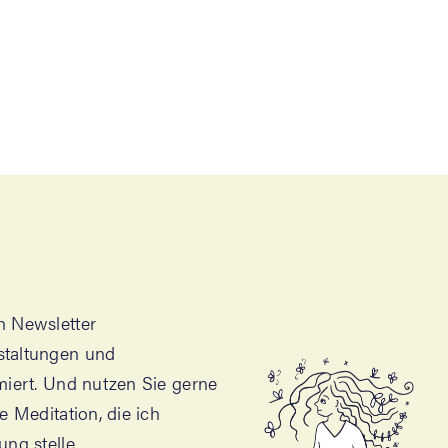
 News­let­ter
stal­tun­gen und
r­miert. Und nut­zen Sie ger­ne
le Medi­ta­ti­on, die ich
gung stelle.