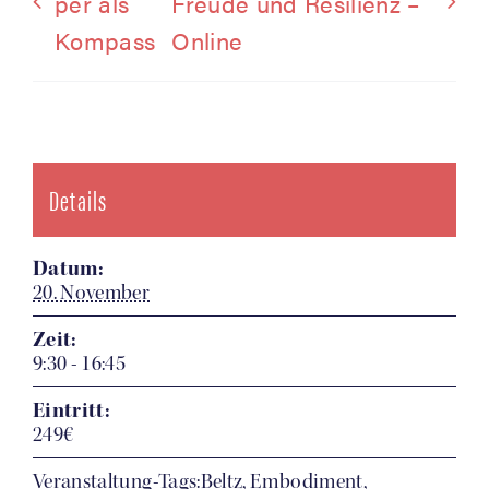
per als
Freu­de und Resi­li­enz –
Kompass
Online
Details
Datum:
20. November
Zeit:
9:30 - 16:45
Eintritt:
249€
Veranstaltung-Tags:Beltz, Embodiment,