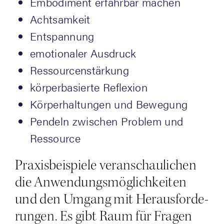
Embo­di­ment erfahr­bar machen
Acht­sam­keit
Ent­span­nung
emo­tio­na­ler Ausdruck
Res­sour­cen­stär­kung
kör­per­ba­sier­te Reflexion
Kör­per­hal­tun­gen und Bewegung
Pen­deln zwi­schen Pro­blem und
Ressource
Pra­xis­bei­spie­le ver­an­schau­li­chen
die Anwen­dungs­mög­lich­kei­ten
und den Umgang mit Her­aus­for­de­
run­gen. Es gibt Raum für Fra­gen