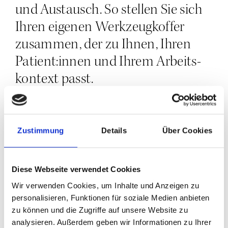
und Aus­tausch. So stel­len Sie sich
Ihren eige­nen Werk­zeug­kof­fer
zusam­men, der zu Ihnen, Ihren
Patient:innen und Ihrem Arbeits­
kon­text passt.
Semi­nar­zei­ten
Zustimmung
Details
Über Cookies
Der Beltz-Pra­xis­tag
(20. Novem­
ber 2026)
Diese Webseite verwendet Cookies
Wir verwenden Cookies, um Inhalte und Anzeigen zu
Begrü­ßung und
personalisieren, Funktionen für soziale Medien anbieten
08:30 Uhr
Impuls­vor­trag von
zu können und die Zugriffe auf unsere Website zu
analysieren. Außerdem geben wir Informationen zu Ihrer
Nico­le Kindermann