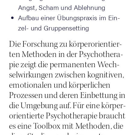
Angst, Scham und Ablehnung
Auf­bau einer Übungs­pra­xis im Ein­
zel- und Gruppensetting
Die For­schung zu kör­per­ori­en­tier­
ten Metho­den in der Psy­cho­the­ra­
pie zeigt die per­ma­nen­ten Wech­
sel­wir­kun­gen zwi­schen kogni­ti­ven,
emo­tio­na­len und kör­per­li­chen
Pro­zes­sen und deren Ein­bet­tung in
die Umge­bung auf. Für eine kör­per­
ori­en­tier­te Psy­cho­the­ra­pie braucht
es eine Tool­box mit Metho­den, die