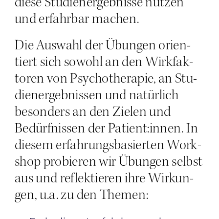
die­se Stu­di­en­ergeb­nis­se nut­zen
und erfahr­bar machen.
Die Aus­wahl der Übun­gen ori­en­
tiert sich sowohl an den Wirk­fak­
to­ren von Psy­cho­the­ra­pie, an Stu­
di­en­ergeb­nis­sen und natür­lich
beson­ders an den Zie­len und
Bedürf­nis­sen der Patient:innen. In
die­sem erfah­rungs­ba­sier­ten Work­
shop pro­bie­ren wir Übun­gen selbst
aus und reflek­tie­ren ihre Wir­kun­
gen, u.a. zu den Themen: