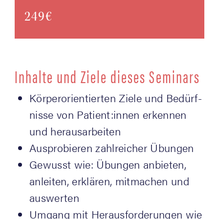
249€
Inhal­te und Zie­le die­ses Seminars
Kör­per­ori­en­tier­ten Zie­le und Bedürf­
nis­se von Patient:innen erken­nen
und herausarbeiten
Aus­pro­bie­ren zahl­rei­cher Übungen
Gewusst wie: Übun­gen anbie­ten,
anlei­ten, erklä­ren, mit­ma­chen und
auswerten
Umgang mit Her­aus­for­de­run­gen wie