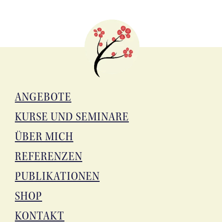
ANGE­BO­TE
KUR­SE UND SEMINARE
ÜBER MICH
REFE­REN­ZEN
PUBLI­KA­TIO­NEN
SHOP
KON­TAKT