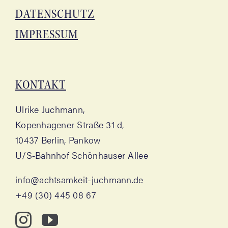
DATEN­SCHUTZ
IMPRES­SUM
KON­TAKT
Ulri­ke Juchmann,
Kopen­ha­ge­ner Stra­ße 31 d,
10437 Ber­lin, Pankow
U/S‑Bahnhof Schön­hau­ser Allee
info@achtsamkeit-juchmann.de
+49 (30) 445 08 67