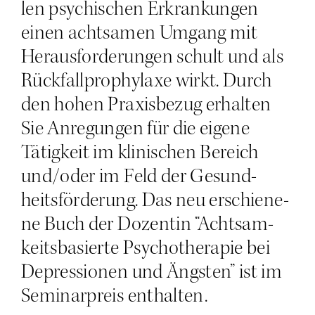
len psy­chi­schen Erkran­kun­gen
einen acht­sa­men Umgang mit
Her­aus­for­de­run­gen schult und als
Rück­fall­pro­phy­la­xe wirkt. Durch
den hohen Pra­xis­be­zug erhal­ten
Sie Anre­gun­gen für die eige­ne
Tätig­keit im kli­ni­schen Bereich
und/oder im Feld der Gesund­
heits­för­de­rung. Das neu erschie­ne­
ne Buch der Dozen­tin “Acht­sam­
keits­ba­sier­te Psy­cho­the­ra­pie bei
Depres­sio­nen und Ängs­ten” ist im
Semi­nar­preis enthalten.