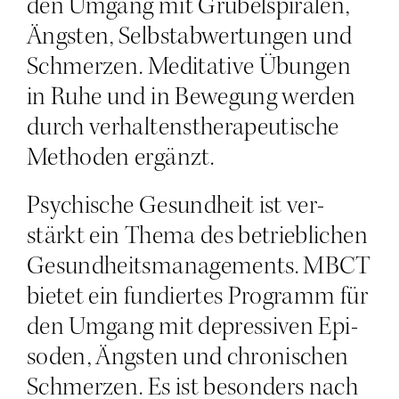
den Umgang mit Grü­bel­spi­ra­len,
Ängs­ten, Selb­st­ab­wer­tun­gen und
Schmer­zen. Medi­ta­ti­ve Übun­gen
in Ruhe und in Bewe­gung wer­den
durch ver­hal­tens­the­ra­peu­ti­sche
Metho­den ergänzt.
Psy­chi­sche Gesund­heit ist ver­
stärkt ein The­ma des betrieb­li­chen
Gesund­heits­ma­nage­ments. MBCT
bie­tet ein fun­dier­tes Pro­gramm für
den Umgang mit depres­si­ven Epi­
so­den, Ängs­ten und chro­ni­schen
Schmer­zen. Es ist beson­ders nach