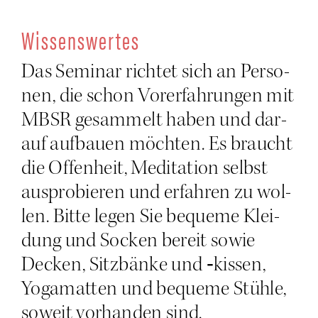
Wis­sens­wer­tes
Das Semi­nar rich­tet sich an Per­so­
nen, die schon Vor­er­fah­run­gen mit
MBSR gesam­melt haben und dar­
auf auf­bau­en möch­ten. Es braucht
die Offen­heit, Medi­ta­ti­on selbst
aus­pro­bie­ren und erfah­ren zu wol­
len. Bit­te legen Sie beque­me Klei­
dung und Socken bereit sowie
Decken, Sitz­bän­ke und ‑kis­sen,
Yoga­mat­ten und beque­me Stüh­le,
soweit vor­han­den sind.