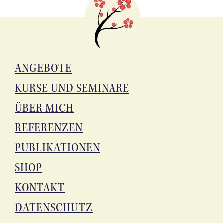
ANGE­BO­TE
KUR­SE UND SEMINARE
ÜBER MICH
REFE­REN­ZEN
PUBLI­KA­TIO­NEN
SHOP
KON­TAKT
DATEN­SCHUTZ