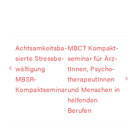
Acht­sam­keits­ba­
MBCT Kom­pakt­
sier­te Stress­be­
se­mi­nar für Ärz­
wäl­ti­gung
tIn­nen, Psy­cho­
MBSR-
the­ra­peu­tIn­nen
Kompaktseminar
und Men­schen in
hel­fen­den
Berufen