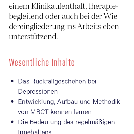
einem Kli­nik­auf­ent­halt, the­ra­pie­
be­glei­tend oder auch bei der Wie­
der­ein­glie­de­rung ins Arbeits­le­ben
unterstützend.
Wesent­li­che Inhalte
Das Rück­fall­ge­sche­hen bei
Depressionen
Ent­wick­lung, Auf­bau und Metho­dik
von MBCT ken­nen lernen
Die Bedeu­tung des regel­mä­ßi­gen
Innehaltens