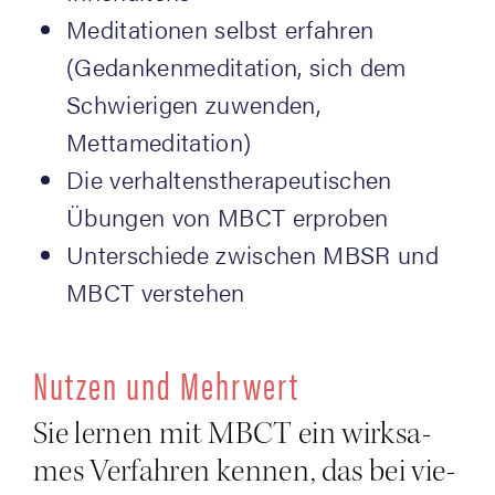
Medi­ta­tio­nen selbst erfah­ren
(Gedan­ken­me­di­ta­ti­on, sich dem
Schwie­ri­gen zuwen­den,
Mettameditation)
Die ver­hal­tens­the­ra­peu­ti­schen
Übun­gen von MBCT erproben
Unter­schie­de zwi­schen MBSR und
MBCT verstehen
Nut­zen und Mehrwert
Sie ler­nen mit MBCT ein wirk­sa­
mes Ver­fah­ren ken­nen, das bei vie­