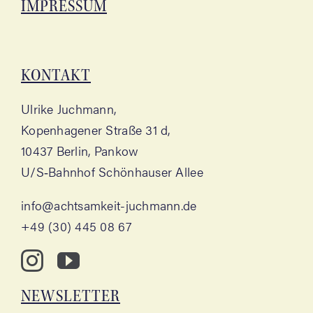
IMPRES­SUM
KON­TAKT
Ulri­ke Juchmann,
Kopen­ha­ge­ner Stra­ße 31 d,
10437 Ber­lin, Pankow
U/S‑Bahnhof Schön­hau­ser Allee
info@achtsamkeit-juchmann.de
+49 (30) 445 08 67
NEWS­LET­TER