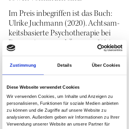
Im Preis inbe­grif­fen ist das Buch:
Ulri­ke Juch­mann (2020). Acht­sam­
keits­ba­sier­te Psy­cho­the­ra­pie bei
Depres­sio­nen und Ängs­ten. Wein­
heim, Basel: Beltz-Verlag.
Zustimmung
Details
Über Cookies
Abschluss und Zertifizierung
Nach Abschluss die­ser Ver­an­stal­
Diese Webseite verwendet Cookies
tung erhal­ten Sie eine
Wir verwenden Cookies, um Inhalte und Anzeigen zu
Teilnahmebescheinigung.
personalisieren, Funktionen für soziale Medien anbieten
zu können und die Zugriffe auf unsere Website zu
Die Fort­bil­dungs­punk­te wer­den
analysieren. Außerdem geben wir Informationen zu Ihrer
Verwendung unserer Website an unsere Partner für
bei der Psy­cho­the­ra­peu­ten­kam­