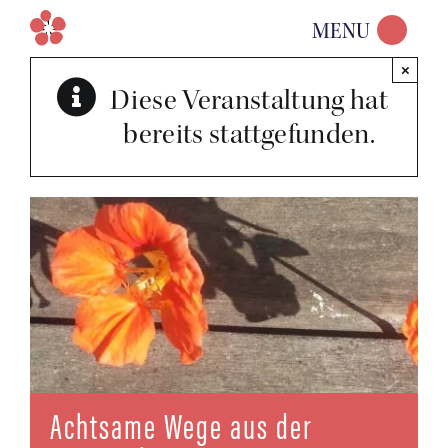
Zum
MENU
Inhalt
×
springen
Diese Veranstaltung hat
bereits stattgefunden.
Acht­sa­me Wege aus der