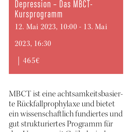
Depres­si­on – Das MBCT-
Kursprogramm
12. Mai 2023, 10:00
-
13. Mai
2023, 16:30
|
465€
MBCT ist eine acht­sam­keits­ba­sier­
te Rück­fall­pro­phy­la­xe und bie­tet
ein wis­sen­schaft­lich fun­dier­tes und
gut struk­tu­rier­tes Pro­gramm für